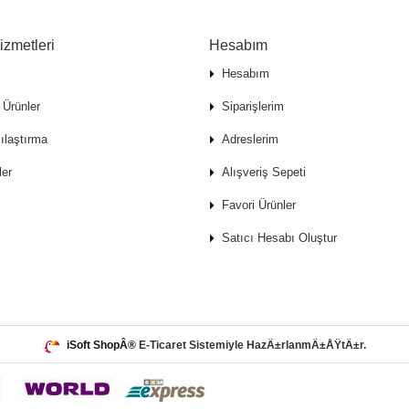
izmetleri
Hesabım
Hesabım
 Ürünler
Siparişlerim
ılaştırma
Adreslerim
ler
Alışveriş Sepeti
Favori Ürünler
Satıcı Hesabı Oluştur
iSoft ShopÂ®
E-Ticaret Sistemiyle HazÄ±rlanmÄ±ÅŸtÄ±r.