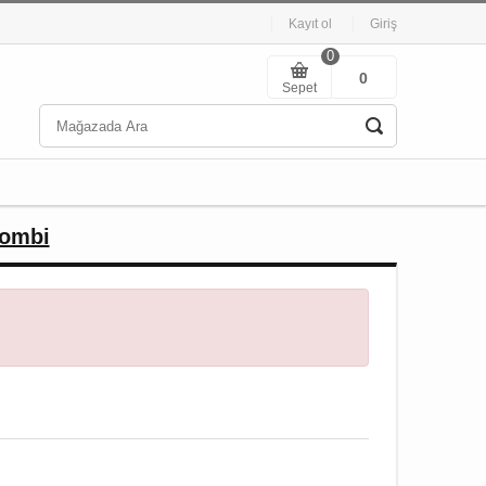
Kayıt ol
Giriş
0
0
Sepet
Kombi