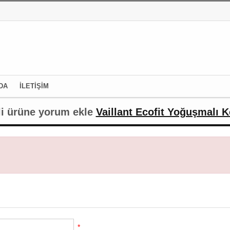
DA
İLETİŞİM
li ürüne yorum ekle
Vaillant Ecofit Yoğuşmalı 
*