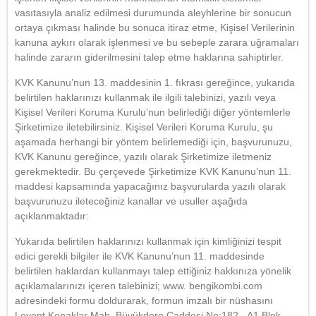
vasıtasıyla analiz edilmesi durumunda aleyhlerine bir sonucun
ortaya çıkması halinde bu sonuca itiraz etme, Kişisel Verilerinin
kanuna aykırı olarak işlenmesi ve bu sebeple zarara uğramaları
halinde zararın giderilmesini talep etme haklarına sahiptirler.
KVK Kanunu’nun 13. maddesinin 1. fıkrası gereğince, yukarıda
belirtilen haklarınızı kullanmak ile ilgili talebinizi, yazılı veya
Kişisel Verileri Koruma Kurulu’nun belirlediği diğer yöntemlerle
Şirketimize iletebilirsiniz. Kişisel Verileri Koruma Kurulu, şu
aşamada herhangi bir yöntem belirlemediği için, başvurunuzu,
KVK Kanunu gereğince, yazılı olarak Şirketimize iletmeniz
gerekmektedir. Bu çerçevede Şirketimize KVK Kanunu’nun 11.
maddesi kapsamında yapacağınız başvurularda yazılı olarak
başvurunuzu ileteceğiniz kanallar ve usuller aşağıda
açıklanmaktadır:
Yukarıda belirtilen haklarınızı kullanmak için kimliğinizi tespit
edici gerekli bilgiler ile KVK Kanunu’nun 11. maddesinde
belirtilen haklardan kullanmayı talep ettiğiniz hakkınıza yönelik
açıklamalarınızı içeren talebinizi; www. bengikombi.com
adresindeki formu doldurarak, formun imzalı bir nüshasını
Levent Konaklar Mah. Büyükdere Caddesi No:182 - A1 Blok