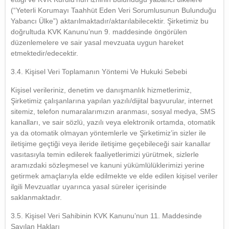
(“Yeterli Korumayı Taahhüt Eden Veri Sorumlusunun Bulunduğu
Yabancı Ülke”) aktarılmaktadır/aktarılabilecektir. Şirketimiz bu
doğrultuda KVK Kanunu’nun 9. maddesinde öngörülen
düzenlemelere ve sair yasal mevzuata uygun hareket
etmektedir/edecektir.
3.4. Kişisel Veri Toplamanın Yöntemi Ve Hukuki Sebebi
Kişisel verileriniz, denetim ve danışmanlık hizmetlerimiz,
Şirketimiz çalışanlarına yapılan yazılı/dijital başvurular, internet
sitemiz, telefon numaralarımızın aranması, sosyal medya, SMS
kanalları, ve sair sözlü, yazılı veya elektronik ortamda, otomatik
ya da otomatik olmayan yöntemlerle ve Şirketimiz’in sizler ile
iletişime geçtiği veya ileride iletişime geçebileceği sair kanallar
vasıtasıyla temin edilerek faaliyetlerimizi yürütmek, sizlerle
aramızdaki sözleşmesel ve kanuni yükümlülüklerimizi yerine
getirmek amaçlarıyla elde edilmekte ve elde edilen kişisel veriler
ilgili Mevzuatlar uyarınca yasal süreler içerisinde
saklanmaktadır.
3.5. Kişisel Veri Sahibinin KVK Kanunu’nun 11. Maddesinde
Sayılan Hakları