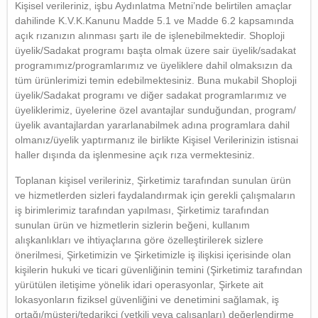
Kişisel verileriniz, işbu Aydınlatma Metni’nde belirtilen amaçlar
dahilinde K.V.K.Kanunu Madde 5.1 ve Madde 6.2 kapsamında
açık rızanızın alınması şartı ile de işlenebilmektedir. Shoploji
üyelik/Sadakat programı başta olmak üzere sair üyelik/sadakat
programımız/programlarımız ve üyeliklere dahil olmaksızın da
tüm ürünlerimizi temin edebilmektesiniz. Buna mukabil Shoploji
üyelik/Sadakat programı ve diğer sadakat programlarımız ve
üyeliklerimiz, üyelerine özel avantajlar sunduğundan, program/
üyelik avantajlardan yararlanabilmek adına programlara dahil
olmanız/üyelik yaptırmanız ile birlikte Kişisel Verilerinizin istisnai
haller dışında da işlenmesine açık rıza vermektesiniz.
Toplanan kişisel verileriniz, Şirketimiz tarafından sunulan ürün
ve hizmetlerden sizleri faydalandırmak için gerekli çalışmaların
iş birimlerimiz tarafından yapılması, Şirketimiz tarafından
sunulan ürün ve hizmetlerin sizlerin beğeni, kullanım
alışkanlıkları ve ihtiyaçlarına göre özelleştirilerek sizlere
önerilmesi, Şirketimizin ve Şirketimizle iş ilişkisi içerisinde olan
kişilerin hukuki ve ticari güvenliğinin temini (Şirketimiz tarafından
yürütülen iletişime yönelik idari operasyonlar, Şirkete ait
lokasyonların fiziksel güvenliğini ve denetimini sağlamak, iş
ortağı/müşteri/tedarikçi (yetkili veya çalışanları) değerlendirme