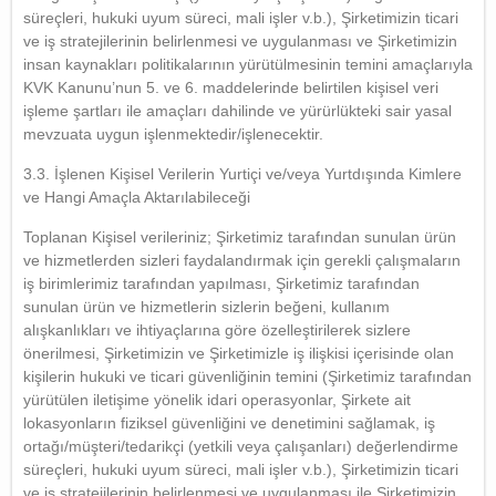
süreçleri, hukuki uyum süreci, mali işler v.b.), Şirketimizin ticari
ve iş stratejilerinin belirlenmesi ve uygulanması ve Şirketimizin
insan kaynakları politikalarının yürütülmesinin temini amaçlarıyla
KVK Kanunu’nun 5. ve 6. maddelerinde belirtilen kişisel veri
işleme şartları ile amaçları dahilinde ve yürürlükteki sair yasal
mevzuata uygun işlenmektedir/işlenecektir.
3.3. İşlenen Kişisel Verilerin Yurtiçi ve/veya Yurtdışında Kimlere
ve Hangi Amaçla Aktarılabileceği
Toplanan Kişisel verileriniz; Şirketimiz tarafından sunulan ürün
ve hizmetlerden sizleri faydalandırmak için gerekli çalışmaların
iş birimlerimiz tarafından yapılması, Şirketimiz tarafından
sunulan ürün ve hizmetlerin sizlerin beğeni, kullanım
alışkanlıkları ve ihtiyaçlarına göre özelleştirilerek sizlere
önerilmesi, Şirketimizin ve Şirketimizle iş ilişkisi içerisinde olan
kişilerin hukuki ve ticari güvenliğinin temini (Şirketimiz tarafından
yürütülen iletişime yönelik idari operasyonlar, Şirkete ait
lokasyonların fiziksel güvenliğini ve denetimini sağlamak, iş
ortağı/müşteri/tedarikçi (yetkili veya çalışanları) değerlendirme
süreçleri, hukuki uyum süreci, mali işler v.b.), Şirketimizin ticari
ve iş stratejilerinin belirlenmesi ve uygulanması ile Şirketimizin