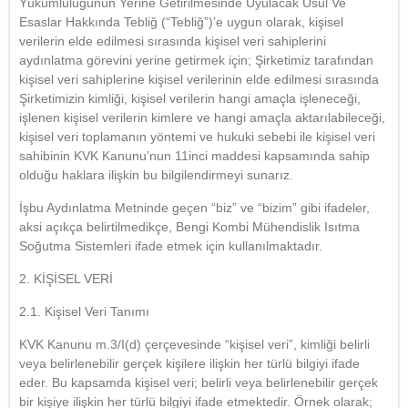
Yükümlülüğünün Yerine Getirilmesinde Uyulacak Usul Ve
Esaslar Hakkında Tebliğ (“Tebliğ”)’e uygun olarak, kişisel
verilerin elde edilmesi sırasında kişisel veri sahiplerini
aydınlatma görevini yerine getirmek için; Şirketimiz tarafından
kişisel veri sahiplerine kişisel verilerinin elde edilmesi sırasında
Şirketimizin kimliği, kişisel verilerin hangi amaçla işleneceği,
işlenen kişisel verilerin kimlere ve hangi amaçla aktarılabileceği,
kişisel veri toplamanın yöntemi ve hukuki sebebi ile kişisel veri
sahibinin KVK Kanunu’nun 11inci maddesi kapsamında sahip
olduğu haklara ilişkin bu bilgilendirmeyi sunarız.
İşbu Aydınlatma Metninde geçen “biz” ve “bizim” gibi ifadeler,
aksi açıkça belirtilmedikçe, Bengi Kombi Mühendislik Isıtma
Soğutma Sistemleri ifade etmek için kullanılmaktadır.
2. KİŞİSEL VERİ
2.1. Kişisel Veri Tanımı
KVK Kanunu m.3/I(d) çerçevesinde “kişisel veri”, kimliği belirli
veya belirlenebilir gerçek kişilere ilişkin her türlü bilgiyi ifade
eder. Bu kapsamda kişisel veri; belirli veya belirlenebilir gerçek
bir kişiye ilişkin her türlü bilgiyi ifade etmektedir. Örnek olarak;