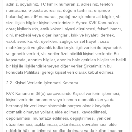
adınız, soyadınız, TC kimlik numaranız, adresiniz, telefon
numaranız, e-posta adresiniz, doğum tarihiniz, erişimde
bulunduğunuz IP numarası, yaptığınız işlemlere ait bilgiler, vb.
size ilişkin bilgiler kişisel verilerinizdir. Ayrıca KVK Kanunu’na
göre; kişilerin ırkı, etnik kökeni, siyasi düşüncesi, felsefi inancı,
dini, mezhebi veya diğer inançları, kılık ve kıyafeti, dernek,
vakıf, sendika, vb. üyelikleri, sağlığı, cinsel hayatı, ceza
mahkûmiyeti ve güvenlik tedbirleriyle ilgili verileri ile biyometrik
ve genetik verileri, vb. veriler özel nitelikli kişisel verilerdir. Bu
kapsamda, anonim bilgiler, anonim hale getirilen bilgiler ve belirli
bir kişi ile ilişkilendirilemeyen diğer veriler Şirketimiz’in bu
konudaki Politikası gereği kişisel veri olarak kabul edilmez.
2.2. Kişisel Verilerin İşlenmesi Kavramı
KVK Kanunu m.3/I(e) çerçevesinde Kişisel verilerin işlenmesi,
kişisel verilerin tamamen veya kısmen otomatik olan ya da
herhangi bir veri kayıt sisteminin parçası olmak kaydıyla
otomatik olmayan yollarla elde edilmesi, kaydedilmesi,
depolanması, muhafaza edilmesi, değiştirilmesi, yeniden
düzenlenmesi, açıklanması, aktarılması, devralınması, elde
edilebilir hâle getirilmesi, sınıflandırılması ya da kullanılmasının