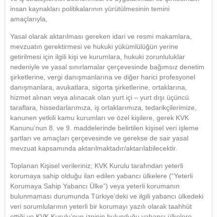
insan kaynakları politikalarının yürütülmesinin temini
amaçlarıyla,
Yasal olarak aktarılması gereken idari ve resmi makamlara,
mevzuatın gerektirmesi ve hukuki yükümlülüğün yerine
getirilmesi için ilgili kişi ve kurumlara, hukuki zorunluluklar
nedeniyle ve yasal sınırlamalar çerçevesinde bağımsız denetim
şirketlerine, vergi danışmanlarına ve diğer harici profesyonel
danışmanlara, avukatlara, sigorta şirketlerine, ortaklarına,
hizmet alınan veya alınacak olan yurt içi – yurt dışı üçüncü
taraflara, hissedarlarımıza, iş ortaklarımıza, tedarikçilerimize,
kanunen yetkili kamu kurumları ve özel kişilere, gerek KVK
Kanunu’nun 8. ve 9. maddelerinde belirtilen kişisel veri işleme
şartları ve amaçları çerçevesinde ve gerekse de sair yasal
mevzuat kapsamında aktarılmaktadır/aktarılabilecektir.
Toplanan Kişisel verileriniz; KVK Kurulu tarafından yeterli
korumaya sahip olduğu ilan edilen yabancı ülkelere (“Yeterli
Korumaya Sahip Yabancı Ülke”) veya yeterli korumanın
bulunmaması durumunda Türkiye’deki ve ilgili yabancı ülkedeki
veri sorumlularının yeterli bir korumayı yazılı olarak taahhüt
ettiği ve KVK Kurulu’nun izninin bulunduğu yabancı ülkelere