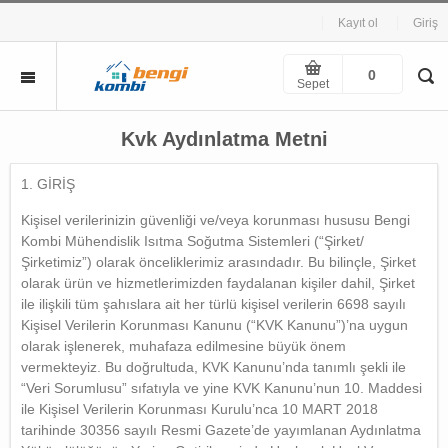
Kayıt ol
Giriş
0
Sepet
Kvk Aydınlatma Metni
1. GİRİŞ
Kişisel verilerinizin güvenliği ve/veya korunması hususu Bengi
Kombi Mühendislik Isıtma Soğutma Sistemleri (“Şirket/
Şirketimiz”) olarak önceliklerimiz arasındadır. Bu bilinçle, Şirket
olarak ürün ve hizmetlerimizden faydalanan kişiler dahil, Şirket
ile ilişkili tüm şahıslara ait her türlü kişisel verilerin 6698 sayılı
Kişisel Verilerin Korunması Kanunu (“KVK Kanunu”)’na uygun
olarak işlenerek, muhafaza edilmesine büyük önem
vermekteyiz. Bu doğrultuda, KVK Kanunu’nda tanımlı şekli ile
“Veri Sorumlusu” sıfatıyla ve yine KVK Kanunu’nun 10. Maddesi
ile Kişisel Verilerin Korunması Kurulu’nca 10 MART 2018
tarihinde 30356 sayılı Resmi Gazete’de yayımlanan Aydınlatma