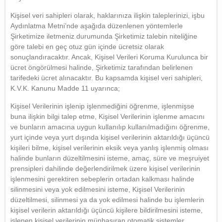
Kişisel veri sahipleri olarak, haklarınıza ilişkin taleplerinizi, işbu
Aydınlatma Metni’nde aşağıda düzenlenen yöntemlerle
Şirketimize iletmeniz durumunda Şirketimiz talebin niteliğine
göre talebi en geç otuz gün içinde ücretsiz olarak
sonuçlandıracaktır. Ancak, Kişisel Verileri Koruma Kurulunca bir
ücret öngörülmesi halinde, Şirketimiz tarafından belirlenen
tarifedeki ücret alınacaktır. Bu kapsamda kişisel veri sahipleri,
K.V.K. Kanunu Madde 11 uyarınca;
Kişisel Verilerinin işlenip işlenmediğini öğrenme, işlenmişse
buna ilişkin bilgi talep etme, Kişisel Verilerinin işlenme amacını
ve bunların amacına uygun kullanılıp kullanılmadığını öğrenme,
yurt içinde veya yurt dışında kişisel verilerinin aktarıldığı üçüncü
kişileri bilme, kişisel verilerinin eksik veya yanlış işlenmiş olması
halinde bunların düzeltilmesini isteme, amaç, süre ve meşruiyet
prensipleri dahilinde değerlendirilmek üzere kişisel verilerinin
işlenmesini gerektiren sebeplerin ortadan kalkması halinde
silinmesini veya yok edilmesini isteme, Kişisel Verilerinin
düzeltilmesi, silinmesi ya da yok edilmesi halinde bu işlemlerin
kişisel verilerin aktarıldığı üçüncü kişilere bildirilmesini isteme,
işlenen kişisel verilerinin münhasıran otomatik sistemler