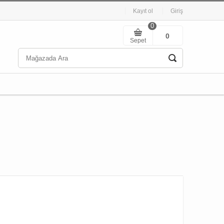
Kayıt ol
Giriş
0
0
Sepet