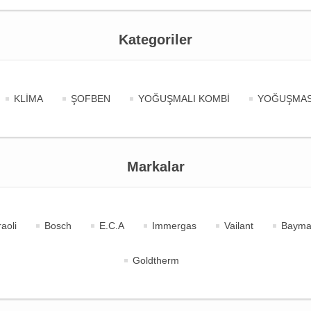
Kategoriler
KLİMA
ŞOFBEN
YOĞUŞMALI KOMBİ
YOĞUŞMAS
Markalar
aoli
Bosch
E.C.A
Immergas
Vailant
Bayma
Goldtherm