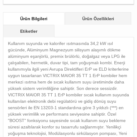
Ürün Bilgileri
Ürün Özellikleri
Etiketler
Kullanım suyunda ve kalorifer ısıtmasında 34,2 kW ısıl
gücünde, Alüminyum Magnezyum silisyum alaşımlı dökme
alüminyum eşanjörlü, premix brülörlü, doğalgaz veya LPG ile
çalışabilen, hermetik, duvar tipi, tam yoğuşmalı kombi. Enerji
kullanımıyla ilgili yeni Avrupa Direktifleri ErP ve ELD kriterlerine
uygun tasarlanan VICTRIX MAIOR 35 TT 1 ErP kombiler hem
merkezi ısıtma hem de sıcak kullanım suyu üretiminde daha
yüksek sistem verimliliğine sahiptir. Son derece sessizdir.
VICTRIX MAIOR 35 TT 1 ErP kombiler sıcak kullanım suyunda
kullanılan elektronik debi regülatörü ve gidiş dönüş suyu
sensörleri ile EN 13203-1 standardına göre 3 yıldızlı (***) en
yüksek verimlilik ve performans seviyesine sahiptir. Özel
"BOOST" fonksiyonu sayesinde sıcak kullanım suyu bekleme
süresi azaltılarak konfor su tasarrufu sağlanmıştır. Yenilikçi
yoğuşma teknolojisi, Modülasyonlu sirkülasyon pompası, Yeni