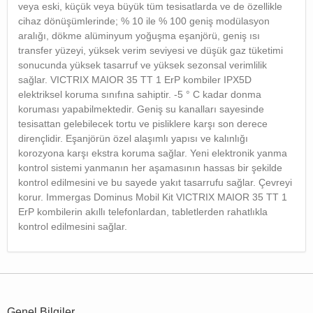
veya eski, küçük veya büyük tüm tesisatlarda ve de özellikle
cihaz dönüşümlerinde; % 10 ile % 100 geniş modülasyon
aralığı, dökme alüminyum yoğuşma eşanjörü, geniş ısı
transfer yüzeyi, yüksek verim seviyesi ve düşük gaz tüketimi
sonucunda yüksek tasarruf ve yüksek sezonsal verimlilik
sağlar. VICTRIX MAIOR 35 TT 1 ErP kombiler IPX5D
elektriksel koruma sınıfına sahiptir. -5 ° C kadar donma
koruması yapabilmektedir. Geniş su kanalları sayesinde
tesisattan gelebilecek tortu ve pisliklere karşı son derece
dirençlidir. Eşanjörün özel alaşımlı yapısı ve kalınlığı
korozyona karşı ekstra koruma sağlar. Yeni elektronik yanma
kontrol sistemi yanmanın her aşamasının hassas bir şekilde
kontrol edilmesini ve bu sayede yakıt tasarrufu sağlar. Çevreyi
korur. Immergas Dominus Mobil Kit VICTRIX MAIOR 35 TT 1
ErP kombilerin akıllı telefonlardan, tabletlerden rahatlıkla
kontrol edilmesini sağlar.
Genel Bilgiler