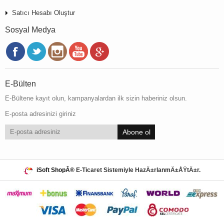
Satıcı Hesabı Oluştur
Sosyal Medya
E-Bülten
E-Bültene kayıt olun, kampanyalardan ilk sizin haberiniz olsun.
E-posta adresinizi giriniz
Abone ol
iSoft ShopÂ®
E-Ticaret Sistemiyle HazÄ±rlanmÄ±ÅŸtÄ±r.