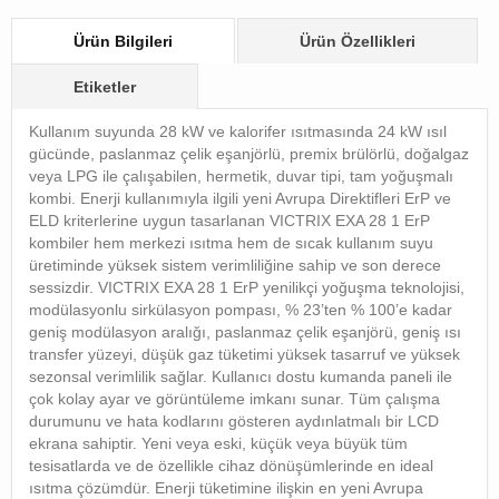
Ürün Bilgileri
Ürün Özellikleri
Etiketler
Kullanım suyunda 28 kW ve kalorifer ısıtmasında 24 kW ısıl
gücünde, paslanmaz çelik eşanjörlü, premix brülörlü, doğalgaz
veya LPG ile çalışabilen, hermetik, duvar tipi, tam yoğuşmalı
kombi. Enerji kullanımıyla ilgili yeni Avrupa Direktifleri ErP ve
ELD kriterlerine uygun tasarlanan VICTRIX EXA 28 1 ErP
kombiler hem merkezi ısıtma hem de sıcak kullanım suyu
üretiminde yüksek sistem verimliliğine sahip ve son derece
sessizdir. VICTRIX EXA 28 1 ErP yenilikçi yoğuşma teknolojisi,
modülasyonlu sirkülasyon pompası, % 23’ten % 100’e kadar
geniş modülasyon aralığı, paslanmaz çelik eşanjörü, geniş ısı
transfer yüzeyi, düşük gaz tüketimi yüksek tasarruf ve yüksek
sezonsal verimlilik sağlar. Kullanıcı dostu kumanda paneli ile
çok kolay ayar ve görüntüleme imkanı sunar. Tüm çalışma
durumunu ve hata kodlarını gösteren aydınlatmalı bir LCD
ekrana sahiptir. Yeni veya eski, küçük veya büyük tüm
tesisatlarda ve de özellikle cihaz dönüşümlerinde en ideal
ısıtma çözümdür. Enerji tüketimine ilişkin en yeni Avrupa