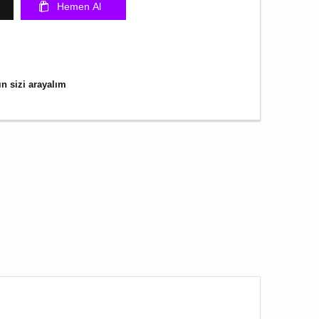
Hemen Al
n sizi arayalım