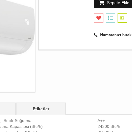
Sepete Ekle
Numaranızı bırakı
Etiketler
ji Sınıfı-Soğutma
A++
tma Kapasitesi (Btu/h)
24300 Btu/h