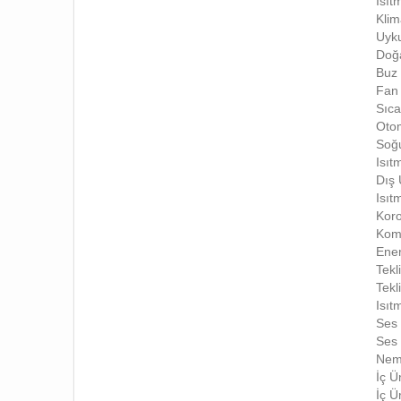
Isıt
Klim
Uyku
Doğa
Buz 
Fan 
Sıca
Otom
Soğu
Isıt
Dış
Isıt
Koro
Komp
Ener
Tekl
Tekl
Isıt
Ses 
Ses 
Nem 
İç Ü
İç Ü