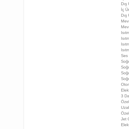
Dış 
İç Ü
Dış 
Mevs
Mevs
Isıt
Isıt
Isıt
Isıt
Ses 
Soğu
Soğu
Soğu
Soğu
Otom
Elek
3 Da
Özel
Uza
Özel
Jet 
Elek