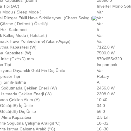
ma Kapasitesi (Btu/h)
25590.0
a Tipi (AC)
Inverter Mono Spli
 Modu ( Sleep Mode )
Var
l Rüzgar Etkili Hava Sirkülasyonu (Chaos Swing )
Var
Çözme ( Defrost ) Özelliği
Var
Hızı Kademesi
5
k Kalkış Modu ( Hotstart )
Var
atik Hava Yönlendirme(Yukarı-Aşağı)
Var
tma Kapasitesi (W)
7122.0 W
ma Kapasitesi (W)
7500.0 W
 Ünite (GxYxD) mm
870x655x320
ma Tipi
Isı pompalı
zyona Dayanıklı Gold Fin Dış Ünite
Var
resör Tipi
Rotary
ji Sınıfı-Isıtma
A
i Soğutmada Çekilen Enerji (W)
2456.0 W
i Isıtmada Çekilen Enerji (W)
2308.0 W
mada Çekilen Akım (A)
10,40
Gücü(dB) İç Ünite
34.0
Gücü(dB) Dış Ünite
56.0
Alma Kapasitesi
2.5 L/h
nite Soğutma Çalışma Aralığı(°C)
18~32
nite Isıtma Çalışma Aralığı(°C)
16~30