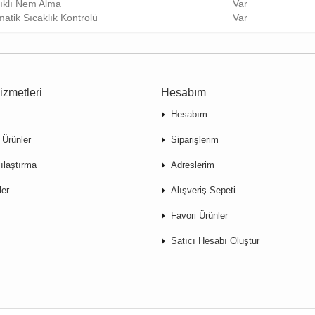
ıklı Nem Alma
Var
atik Sıcaklık Kontrolü
Var
izmetleri
Hesabım
Hesabım
 Ürünler
Siparişlerim
ılaştırma
Adreslerim
ler
Alışveriş Sepeti
Favori Ürünler
Satıcı Hesabı Oluştur