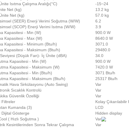
Ünite Isıtma Çalışma Aralığı(°C)
-15~24
nite Net (kg)
13.2 kg
Ünite Net (kg)
57.0 kg
imsel (SEER) Enerji Verimi Soğutma (W/W)
6.2
imsel (SCOP) Enerji Verimi Isıtma (W/W)
3.9
ma Kapasitesi - Min (W)
900.0 W
ma Kapasitesi - Max (W)
8640.0 W
ma Kapasitesi - Minimum (Btu/h)
3071.0
ma Kapasitesi - Maksimum (Btu/h)
29480.0
Seviyesi (Düşük Fan)- İç Ünite (dBA)
34.0
tma Kapasitesi - Min (W)
900.0 W
tma Kapasitesi - Maksimum (W)
7420.0 W
tma Kapasitesi - Min (Btu/h)
3071 Btu/h
tma Kapasitesi - Maksimum (Btu/h)
25317 Btu/h
atik Hava Sirkülasyonu (Auto Swing)
Var
tronik Sıcaklık Kontrolü
Var
kika Güvenlik Özelliği
Var
 Filtreler
Kolay Çıkarılabilir 
ktan Kumanda (3)
LCD
 Dijital Gösterge
Hidden display
Cool ( Hızlı Soğutma )
Var
trik Kesintilerinden Sonra Tekrar Çalışma
Var