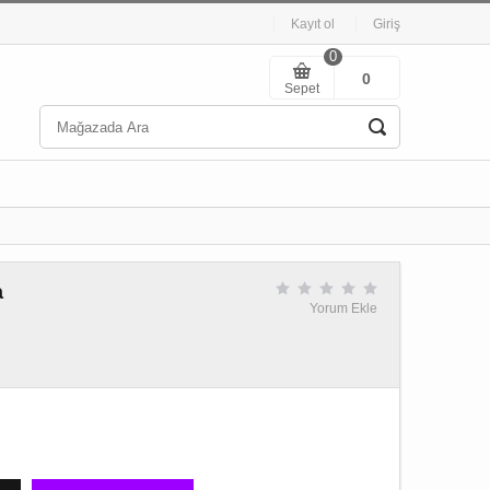
Kayıt ol
Giriş
0
0
Sepet
a
Yorum Ekle