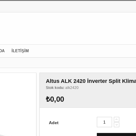
DA
İLETİŞİM
Altus ALK 2420 İnverter Split Klim
Stok kodu:
alk2420
₺0,00
Adet